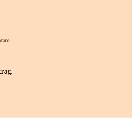
zu
tare
Hallo
Welt!
trag.