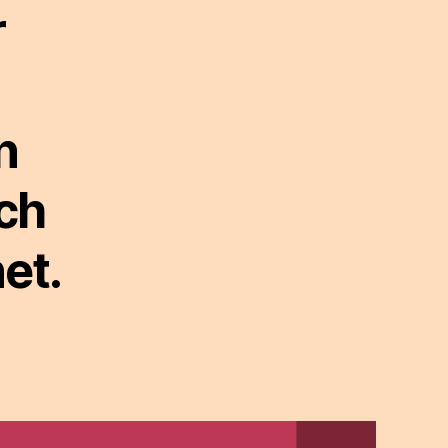
r
n
ch
et.