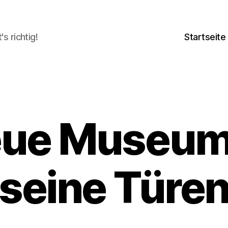
's richtig!
Startseite
eue Museum 
seine Türe